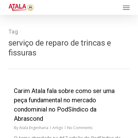
Skip
Menu
to
main
content
Tag
serviço de reparo de trincas e
fissuras
27
Carim Atala fala sobre como ser uma
peça fundamental no mercado
condominial no PodSíndico da
Abrascond
By
Atala Engenharia
Artigo
No Comments
O tema abordado na #67 edição do PodSíndico da