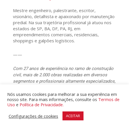
Mestre engenheiro, palestrante, escritor,
visionário, detalhista e apaixonado por manutenção
predial. Na sua trajetória profissional já atuou nos
estados de SP, BA, DF, PA, RJ, em
empreendimentos comerciais, residenciais,
shoppings e galpões logísticos.
——
Com 27 anos de experiência no ramo de construção
civil, mais de 2.000 obras realizadas em diversos
segmentos e profissionais altamente especializados,
a Atala Engenharia acumulou muitas técnicas e
Nós usamos cookies para melhorar a sua experiência em
experiências para dar toda tranquilidade ao cliente.
nosso site. Para mais informações, consulte os
Termos de
Por isso, incentivamos que você escolha a empresa
Uso
e
Política de Privacidade.
ideal, aumentando sua satisfação, segurança,
qualidade da entrega e a durabilidade da obra.
Configurações de cookies
ACEITAR
S
eu patrimônio merece ser valorizado ∴