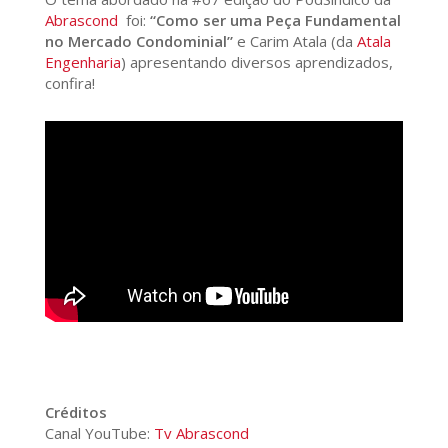
Abrascond
foi:
“Como ser uma Peça Fundamental
no Mercado Condominial”
e Carim Atala (da
Atala
Engenharia
) apresentando diversos aprendizados,
confira!
Créditos
Canal YouTube:
Tv Abrascond