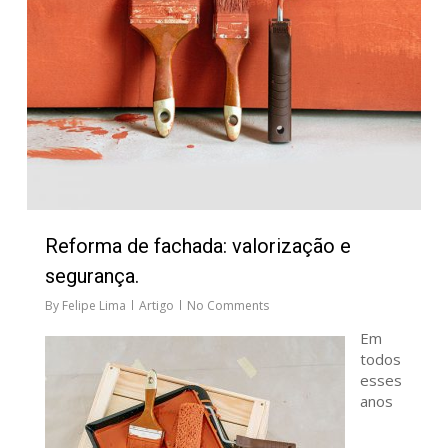
Reforma de fachada: valorização e
segurança.
By
Felipe Lima
Artigo
No Comments
Em
todos
esses
anos