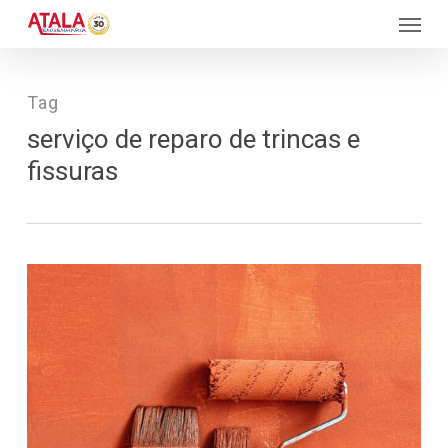
Skip
Menu
to
main
content
Tag
serviço de reparo de trincas e
fissuras
1