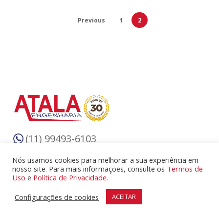
Previous
1
2
(11) 99493-6103
(apenas mensagens)
Nós usamos cookies para melhorar a sua experiência em
(11) 3256-8628
nosso site. Para mais informações, consulte os
Termos de
Uso
e
Política de Privacidade.
(ligações telefônicas)
Configurações de cookies
ACEITAR
Solicitação de Orçamento
vistoria@atalaengenharia.com.br