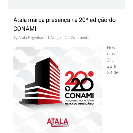
Atala marca presença na 20º edição do
CONAMI
By
Atala Engenharia
Artigo
No Comments
Nos
dias
21,
22 e
23 de