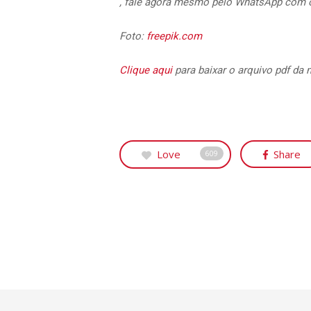
, fale agora mesmo pelo WhatsApp com o
Foto:
freepik.com
Clique aqui
para baixar o arquivo pdf da 
Love
Share
609