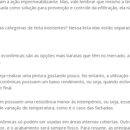
izam a ação impermeabilizante. Mas, vale lembrar que mesmo a t
ada como solução para prevenção e controle da infiltração, ela n
s categorias de tinta existentes? Nessa lista elas estão separa
s econômicas são as opções mais baratas que têm no mercado, a pr
.
 realizar uma pintura gastando pouco. No entanto, a utilização 
 econômicas possuem um baixo rendimento, ou seja, quando estive
final.
m possuem uma resistência menor às intempéries, ou seja, esse t
e variação de temperatura, como é o caso das fachadas.
onômicas só podem ser usadas em áreas internas cobertas. Outra 
r, e o acabamento será sempre fosco. Para resumir, as principai