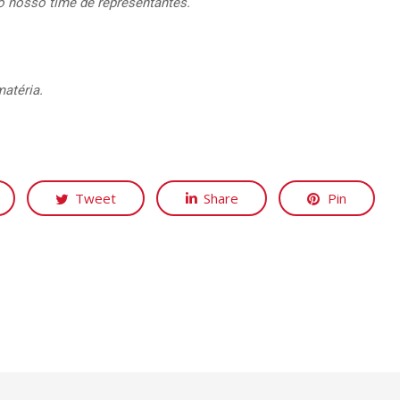
 nosso time de representantes.
matéria.
Tweet
Share
Pin