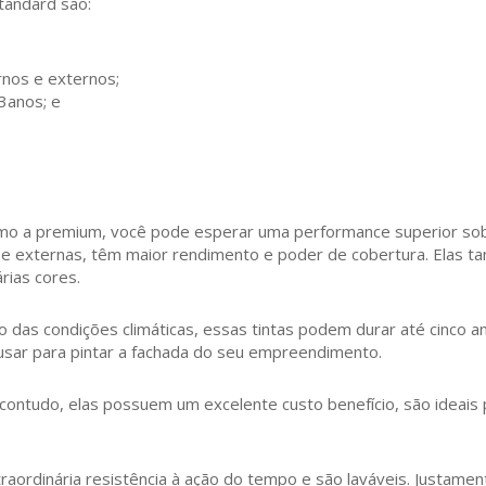
Standard são:
nos e externos;
3anos; e
como a premium, você pode esperar uma performance superior sob
as e externas, têm maior rendimento e poder de cobertura. Elas 
rias cores.
das condições climáticas, essas tintas podem durar até cinco an
 usar para pintar a fachada do seu empreendimento.
contudo, elas possuem um excelente custo benefício, são ideai
ordinária resistência à ação do tempo e são laváveis. Justament