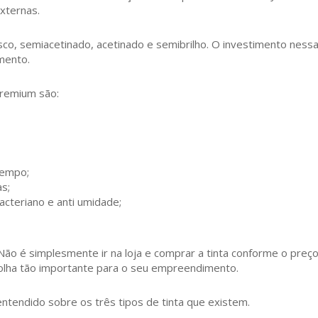
externas.
o, semiacetinado, acetinado e semibrilho. O investimento nessa
mento.
 Premium são:
tempo;
as;
bacteriano e anti umidade;
Não é simplesmente ir na loja e comprar a tinta conforme o preç
scolha tão importante para o seu empreendimento.
ntendido sobre os três tipos de tinta que existem.