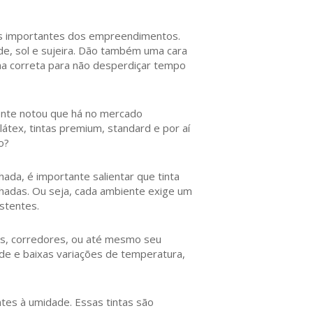
is importantes dos empreendimentos.
e, sol e sujeira. Dão também uma cara
rma correta para não desperdiçar tempo
mente notou que há no mercado
, látex, tintas premium, standard e por aí
o?
hada, é importante salientar que tinta
lhadas. Ou seja, cada ambiente exige um
stentes.
las, corredores, ou até mesmo seu
de e baixas variações de temperatura,
ntes à umidade. Essas tintas são