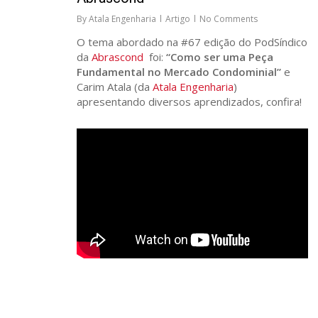
By
Atala Engenharia
Artigo
No Comments
O tema abordado na #67 edição do PodSíndico
da
Abrascond
foi:
“Como ser uma Peça
Fundamental no Mercado Condominial”
e
Carim Atala (da
Atala Engenharia
)
apresentando diversos aprendizados, confira!