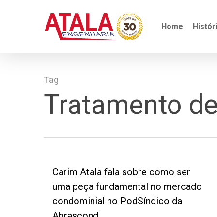
Skip
to
main
Home
Histór
content
Tag
Tratamento de 
Carim Atala fala sobre como ser
uma peça fundamental no mercado
condominial no PodSíndico da
Abrascond