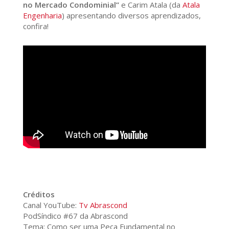
no Mercado Condominial”
e Carim Atala (da
Atala
Engenharia
) apresentando diversos aprendizados,
confira!
Créditos
Canal YouTube:
Tv Abrascond
PodSíndico #67 da Abrascond
Tema: Como ser uma Peça Fundamental no