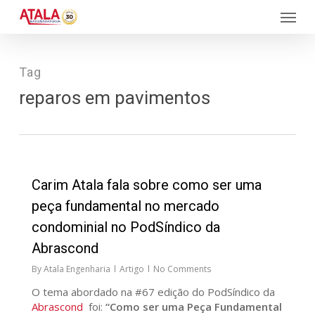
Skip
Menu
to
main
content
Tag
reparos em pavimentos
27
Carim Atala fala sobre como ser uma
peça fundamental no mercado
condominial no PodSíndico da
Abrascond
By
Atala Engenharia
Artigo
No Comments
O tema abordado na #67 edição do PodSíndico da
Abrascond
foi:
“Como ser uma Peça Fundamental