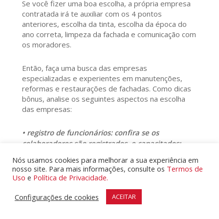
Se você fizer uma boa escolha, a própria empresa
contratada irá te auxiliar com os 4 pontos
anteriores, escolha da tinta, escolha da época do
ano correta, limpeza da fachada e comunicação com
os moradores.
Então, faça uma busca das empresas
especializadas e experientes em manutenções,
reformas e restaurações de fachadas. Como dicas
bônus, analise os seguintes aspectos na escolha
das empresas:
• registro de funcionários: confira se os
colaboradores são registrados, e capacitados;
• segurança e saúde: veja se a empresa fornece
Nós usamos cookies para melhorar a sua experiência em
equipamentos de proteção individual (EPIs) e se
nosso site. Para mais informações, consulte os
Termos de
os colaboradores possuem os treinamentos de
Uso
e
Política de Privacidade.
segurança em trabalho em altura (NR-35);
Configurações de cookies
ACEITAR
• documentação e alvarás: verifique se a
empresa está regularizada e se tem autorização
do Poder Público para atuar no ramo.