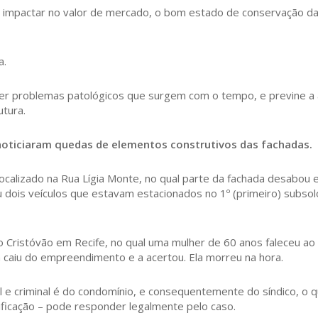
e impactar no valor de mercado, o bom estado de conservação d
a.
ver problemas patológicos que surgem com o tempo, e previne a 
utura.
 noticiaram quedas de elementos construtivos das fachadas.
ocalizado na Rua Lígia Monte, no qual parte da fachada desabou
u dois veículos que estavam estacionados no 1º (primeiro) subsol
ão Cristóvão em Recife, no qual uma mulher de 60 anos faleceu ao 
caiu do empreendimento e a acertou. Ela morreu na hora.
il e criminal é do condomínio, e consequentemente do síndico, o
ificação – pode responder legalmente pelo caso.