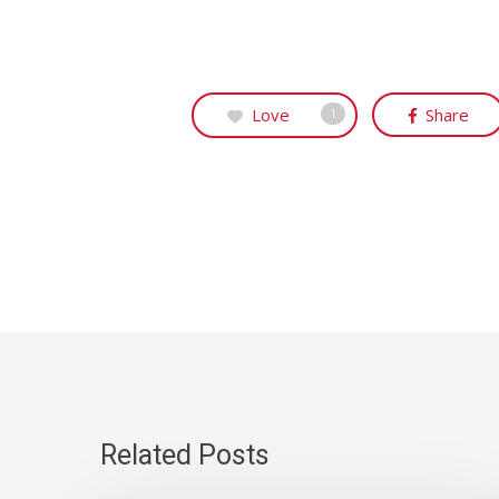
Love
Share
1
Related Posts