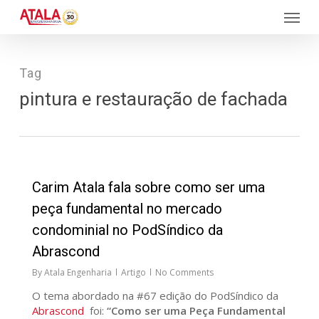
Skip
Menu
to
main
content
Tag
pintura e restauração de fachada
27
Carim Atala fala sobre como ser uma
peça fundamental no mercado
condominial no PodSíndico da
Abrascond
By
Atala Engenharia
Artigo
No Comments
O tema abordado na #67 edição do PodSíndico da
Abrascond
foi:
“Como ser uma Peça Fundamental