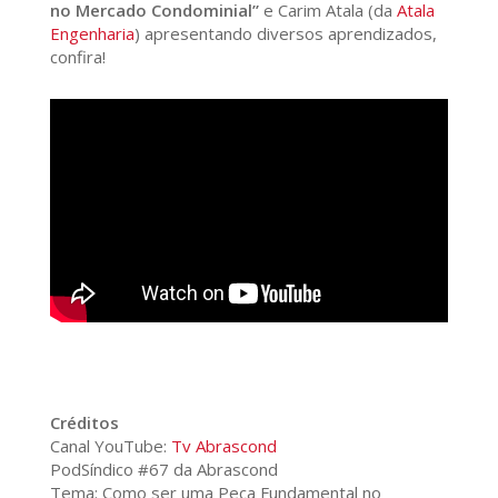
no Mercado Condominial”
e Carim Atala (da
Atala
Engenharia
) apresentando diversos aprendizados,
confira!
Créditos
Canal YouTube:
Tv Abrascond
PodSíndico #67 da Abrascond
Tema: Como ser uma Peça Fundamental no