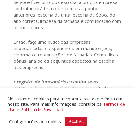
Se você fizer uma boa escolha, a própria empresa
contratada irá te auxiliar com os 4 pontos
anteriores, escolha da tinta, escolha da época do
ano correta, limpeza da fachada e comunicação com
os moradores.
Então, faça uma busca das empresas
especializadas e experientes em manutenções,
reformas e restaurações de fachadas. Como dicas
bônus, analise os seguintes aspectos na escolha
das empresas:
• registro de funcionários: confira se os
colaboradores são registrados, e capacitados;
• segurança e saúde: veja se a empresa fornece
Nós usamos cookies para melhorar a sua experiência em
equipamentos de proteção individual (EPIs) e se
nosso site. Para mais informações, consulte os
Termos de
os colaboradores possuem os treinamentos de
Uso
e
Política de Privacidade.
segurança em trabalho em altura (NR-35);
Configurações de cookies
ACEITAR
• documentação e alvarás: verifique se a
empresa está regularizada e se tem autorização
do Poder Público para atuar no ramo.