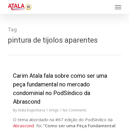
Skip
Menu
to
main
content
Tag
pintura de tijolos aparentes
27
Carim Atala fala sobre como ser uma
peça fundamental no mercado
condominial no PodSíndico da
Abrascond
By
Atala Engenharia
Artigo
No Comments
O tema abordado na #67 edição do PodSíndico da
Abrascond
foi:
“Como ser uma Peça Fundamental