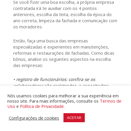
Se você fizer uma boa escolha, a própria empresa
contratada irá te auxiliar com os 4 pontos
anteriores, escolha da tinta, escolha da época do
ano correta, limpeza da fachada e comunicação com
os moradores.
Então, faça uma busca das empresas
especializadas e experientes em manutenções,
reformas e restaurações de fachadas. Como dicas
bônus, analise os seguintes aspectos na escolha
das empresas:
• registro de funcionários: confira se os
colaboradores são registrados, e capacitados;
• segurança e saúde: veja se a empresa fornece
Nós usamos cookies para melhorar a sua experiência em
equipamentos de proteção individual (EPIs) e se
nosso site. Para mais informações, consulte os
Termos de
os colaboradores possuem os treinamentos de
Uso
e
Política de Privacidade.
segurança em trabalho em altura (NR-35);
Configurações de cookies
ACEITAR
• documentação e alvarás: verifique se a
empresa está regularizada e se tem autorização
do Poder Público para atuar no ramo.