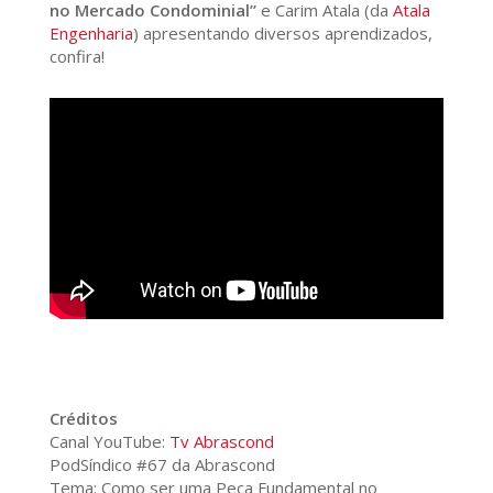
no Mercado Condominial”
e Carim Atala (da
Atala
Engenharia
) apresentando diversos aprendizados,
confira!
Créditos
Canal YouTube:
Tv Abrascond
PodSíndico #67 da Abrascond
Tema: Como ser uma Peça Fundamental no