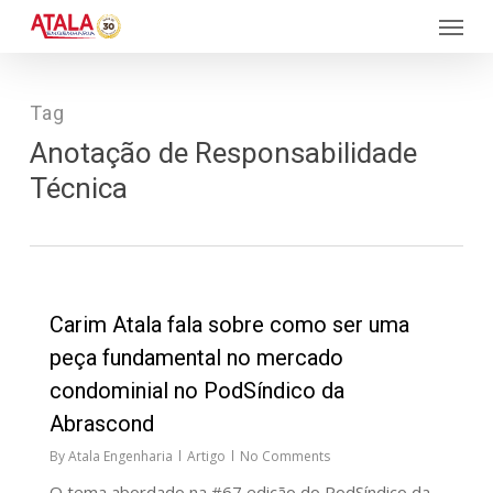
Skip
Menu
to
main
content
Tag
Anotação de Responsabilidade
Técnica
27
Carim Atala fala sobre como ser uma
peça fundamental no mercado
condominial no PodSíndico da
Abrascond
By
Atala Engenharia
Artigo
No Comments
O tema abordado na #67 edição do PodSíndico da