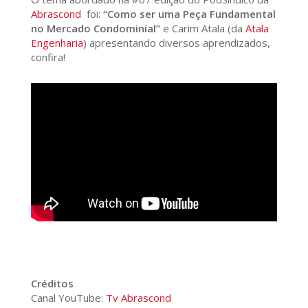
Abrascond
foi:
“Como ser uma Peça Fundamental
no Mercado Condominial”
e Carim Atala (da
Atala
Engenharia
) apresentando diversos aprendizados,
confira!
Créditos
Canal YouTube:
Tv Abrascond