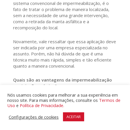
sistema convencional de impermeabilização, é o
fato de tratar o problema de maneira localizada,
sem a necessidade de uma grande intervenção,
como a retirada da manta asfáltica e a
recomposição do local.
Novamente, vale ressaltar que essa aplicação deve
ser indicada por uma empresa especializada no
assunto. Porém, não há dúvida de que é uma
técnica muito mais rápida, simples e tão eficiente
quanto a maneira convencional.
Quais são as vantagens da impermeabilização
por injeção química?
Além de ser mais rápida, a injeção química traz
Nós usamos cookies para melhorar a sua experiência em
outras vantagens para o processo de
nosso site. Para mais informações, consulte os
Termos de
impermeabilização.
Uso
e
Política de Privacidade.
Configurações de cookies
ACEITAR
1. Processo mais limpo:
como o produto é
aplicado diretamente nos pontos de infiltração e