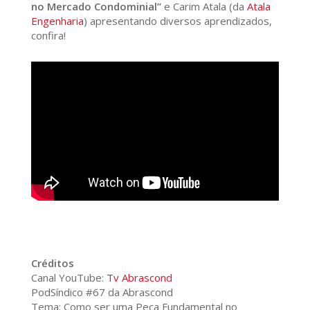
no Mercado Condominial”
e Carim Atala (da
Atala
Engenharia
) apresentando diversos aprendizados,
confira!
Créditos
Canal YouTube:
Tv Abrascond
PodSíndico #67 da Abrascond
Tema: Como ser uma Peça Fundamental no