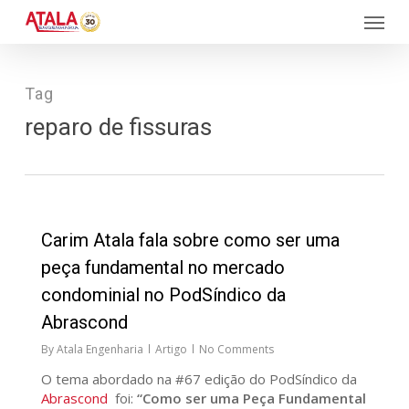
Skip
Menu
to
main
content
Tag
reparo de fissuras
27
Carim Atala fala sobre como ser uma
peça fundamental no mercado
condominial no PodSíndico da
Abrascond
By
Atala Engenharia
Artigo
No Comments
O tema abordado na #67 edição do PodSíndico da
Abrascond
foi:
“Como ser uma Peça Fundamental