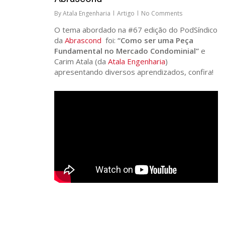
By
Atala Engenharia
Artigo
No Comments
O tema abordado na #67 edição do PodSíndico
da
Abrascond
foi:
“Como ser uma Peça
Fundamental no Mercado Condominial”
e
Carim Atala (da
Atala Engenharia
)
apresentando diversos aprendizados, confira!