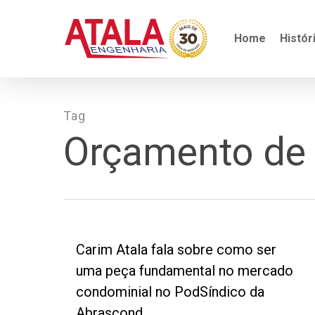
Skip
to
main
Home
Histór
content
Tag
Orçamento de p
Carim Atala fala sobre como ser
uma peça fundamental no mercado
condominial no PodSíndico da
Abrascond