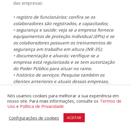
das empresas:
• registro de funcionários: confira se os
colaboradores são registrados, e capacitados;
• segurança e saúde: veja se a empresa fornece
equipamentos de proteção individual (EPIs) e se
os colaboradores possuem os treinamentos de
segurança em trabalho em altura (NR-35);
• documentação e alvarás: verifique se a
empresa está regularizada e se tem autorização
do Poder Público para atuar no ramo.
• histórico de serviços: Pesquise também os
clientes anteriores e atuais dessas empresas,
perguntando sobre o cumprimento dos prazos, a
qualidade do serviço, o atendimento e o material
Nós usamos cookies para melhorar a sua experiência em
usado.
nosso site. Para mais informações, consulte os
Termos de
Uso
e
Política de Privacidade.
Procedendo dessa forma, e seguindo esses
Configurações de cookies
ACEITAR
passos, a sua pintura de fachada será realizada
com total tranquilidade e da melhor forma possível.