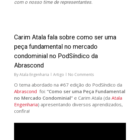
com o nosso time de representantes.
27
Carim Atala fala sobre como ser uma
peça fundamental no mercado
condominial no PodSíndico da
Abrascond
By
Atala Engenharia
Artigo
No Comments
O tema abordado na #67 edição do PodSíndico da
Abrascond
foi:
“Como ser uma Peça Fundamental
no Mercado Condominial”
e Carim Atala (da
Atala
Engenharia
) apresentando diversos aprendizados,
confira!