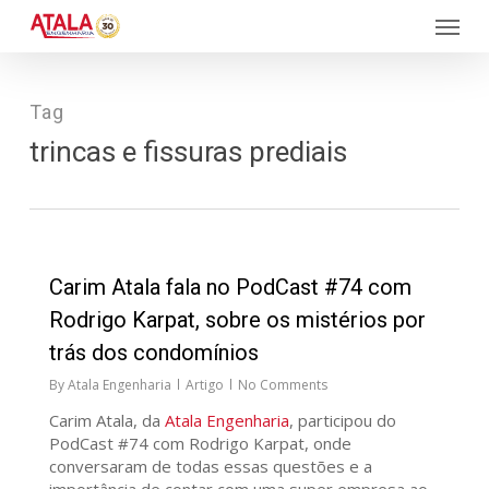
Skip
Menu
to
main
content
Tag
trincas e fissuras prediais
34
Carim Atala fala no PodCast #74 com
Rodrigo Karpat, sobre os mistérios por
trás dos condomínios
By
Atala Engenharia
Artigo
No Comments
Carim Atala, da
Atala Engenharia
, participou do
PodCast #74 com Rodrigo Karpat, onde
conversaram de todas essas questões e a