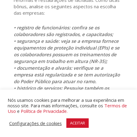
bônus, analise os seguintes aspectos na escolha
das empresas:
• registro de funcionários: confira se os
colaboradores são registrados, e capacitados;
• segurança e saúde: veja se a empresa fornece
equipamentos de proteção individual (EPIs) e se
os colaboradores possuem os treinamentos de
segurança em trabalho em altura (NR-35);
• documentação e alvarás: verifique se a
empresa está regularizada e se tem autorização
do Poder Público para atuar no ramo.
• histórico de serviços: Pesquise também os
clientes anteriores e atuais dessas empresas,
Nós usamos cookies para melhorar a sua experiência em
perguntando sobre o cumprimento dos prazos, a
nosso site. Para mais informações, consulte os
Termos de
qualidade do serviço, o atendimento e o material
Uso
e
Política de Privacidade.
usado.
Configurações de cookies
ACEITAR
Procedendo dessa forma, e seguindo esses
passos, a sua pintura de fachada será realizada