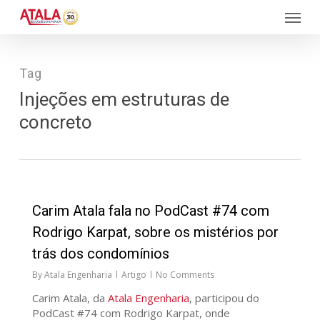
Skip
Menu
to
main
content
Tag
Injeções em estruturas de
concreto
34
Carim Atala fala no PodCast #74 com
Rodrigo Karpat, sobre os mistérios por
trás dos condomínios
By
Atala Engenharia
Artigo
No Comments
Carim Atala, da
Atala Engenharia
, participou do
PodCast #74 com Rodrigo Karpat, onde