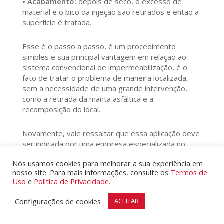
• Acabamento:
depois de seco, o excesso de
material e o bico da injeção são retirados e então a
superfície é tratada.
Esse é o passo a passo, é um procedimento
simples e sua principal vantagem em relação ao
sistema convencional de impermeabilização, é o
fato de tratar o problema de maneira localizada,
sem a necessidade de uma grande intervenção,
como a retirada da manta asfáltica e a
recomposição do local.
Novamente, vale ressaltar que essa aplicação deve
ser indicada por uma empresa especializada no
assunto. Porém, não há dúvida de que é uma
Nós usamos cookies para melhorar a sua experiência em
técnica muito mais rápida, simples e tão eficiente
nosso site. Para mais informações, consulte os
Termos de
quanto a maneira convencional.
Uso
e
Política de Privacidade.
Quais são as vantagens da impermeabilização
Configurações de cookies
ACEITAR
por injeção química?
Além de ser mais rápida, a injeção química traz