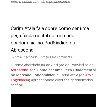
com o nosso time de representantes.
27
Carim Atala fala sobre como ser uma
peça fundamental no mercado
condominial no PodSíndico da
Abrascond
By
Atala Engenharia
Artigo
No Comments
O tema abordado na #67 edição do PodSíndico da
Abrascond
foi:
“Como ser uma Peça Fundamental
no Mercado Condominial”
e Carim Atala (da
Atala
Engenharia
) apresentando diversos aprendizados,
confira!