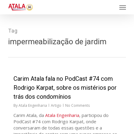
Skip
Menu
to
main
content
Tag
impermeabilização de jardim
34
Carim Atala fala no PodCast #74 com
Rodrigo Karpat, sobre os mistérios por
trás dos condomínios
By
Atala Engenharia
Artigo
No Comments
Carim Atala, da
Atala Engenharia
, participou do
PodCast #74 com Rodrigo Karpat, onde
conversaram de todas essas questões e a