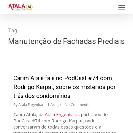
Skip
Menu
to
main
content
Tag
Manutenção de Fachadas Prediais
34
Carim Atala fala no PodCast #74 com
Rodrigo Karpat, sobre os mistérios por
trás dos condomínios
By
Atala Engenharia
Artigo
No Comments
Carim Atala, da
Atala Engenharia
, participou do
PodCast #74 com Rodrigo Karpat, onde
conversaram de todas essas questões e a