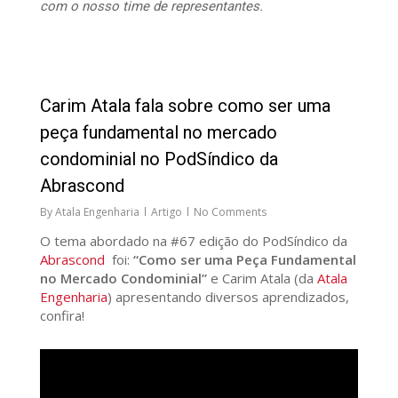
com o nosso time de representantes.
27
Carim Atala fala sobre como ser uma
peça fundamental no mercado
condominial no PodSíndico da
Abrascond
By
Atala Engenharia
Artigo
No Comments
O tema abordado na #67 edição do PodSíndico da
Abrascond
foi:
“Como ser uma Peça Fundamental
no Mercado Condominial”
e Carim Atala (da
Atala
Engenharia
) apresentando diversos aprendizados,
confira!