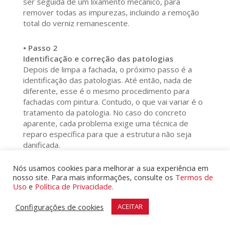
ser seguida de um lixamento mecânico, para
remover todas as impurezas, incluindo a remoção
total do verniz remanescente.
• Passo 2
Identificação e correção das patologias
Depois de limpa a fachada, o próximo passo é a
identificação das patologias. Até então, nada de
diferente, esse é o mesmo procedimento para
fachadas com pintura. Contudo, o que vai variar é o
tratamento da patologia. No caso do concreto
aparente, cada problema exige uma técnica de
reparo específica para que a estrutura não seja
danificada.
Nós usamos cookies para melhorar a sua experiência em
• Passo 3
nosso site. Para mais informações, consulte os
Termos de
Estucamento
Uso
e
Política de Privacidade.
Após tratadas todas as patologias da fachada, o
próximo cuidado que deve ser tomado na
Configurações de cookies
ACEITAR
manutenção das fachadas de concreto aparente é o
estucamento, que nada mais é do que o