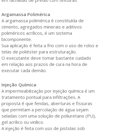
em fachadas de prédio com texturas.
Argamassa Polimérica
A argamassa polimérica é constituída de
cimento, agregados minerais e aditivos
poliméricos acrílicos, é um sistema
bicomponente.
Sua aplicação é feita a frio com o uso de rolos e
telas de poliéster para estruturação.
O executante deve tomar bastante cuidado
em relação aos prazos de cura na hora de
executar cada demão.
Injeção Química
A impermeabilização por injeção química é um
tratamento pontual para infiltrações. A
proposta é que fendas, aberturas e fissuras
que permitam a percolação de água sejam
seladas com uma solução de poliuretano (PU),
gel acrílico ou vinílico.
A injeção é feita com uso de pistolas sob