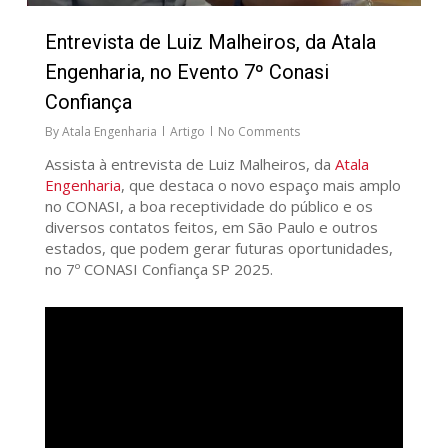
Entrevista de Luiz Malheiros, da Atala
Engenharia, no Evento 7º Conasi
Confiança
By
Atala Engenharia
Artigo
No Comments
Assista à entrevista de Luiz Malheiros, da
Atala
Engenharia
, que destaca o novo espaço mais amplo
no CONASI, a boa receptividade do público e os
diversos contatos feitos, em São Paulo e outros
estados, que podem gerar futuras oportunidades,
no 7º CONASI Confiança SP 2025.