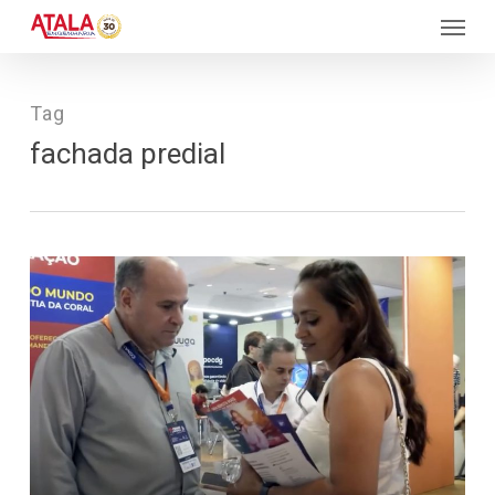
Skip
Menu
to
main
content
Tag
fachada predial
544