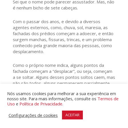
Sei que o nome pode parecer assustador. Mas, não
é nenhum bicho de sete cabeças.
Com o passar dos anos, e devido a diversos
agentes externos, como, chuva, sol, maresia, as
fachadas dos prédios começam a adoecer, e então
surgem manchas, fissuras, trincas, e um problema
conhecido pela grande maioria das pessoas, como
desplacamento.
Como o próprio nome indica, alguns pontos da
fachada começam a “desplacar”, ou seja, começam
a se soltar. Alguns desses pontos soltos caem, mas
não são todos, alguns permanecem parcialmente
presos, e são imperceptíveis ao olho humano, o
Nós usamos cookies para melhorar a sua experiência em
que é um grande risco para os usuários e
nosso site. Para mais informações, consulte os
Termos de
transeuntes.
Uso
e
Política de Privacidade.
Então, como identificar se há algum ponto solto na
Configurações de cookies
ACEITAR
fachada?