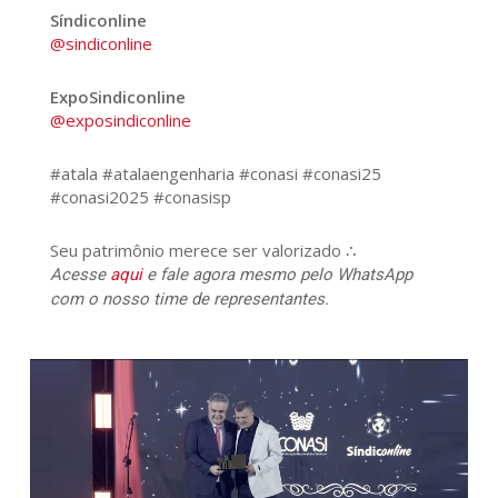
Síndiconline
@sindiconline
ExpoSindiconline
@exposindiconline
#atala #atalaengenharia #conasi #conasi25
#conasi2025 #conasisp
Seu patrimônio merece ser valorizado ∴
Acesse
aqui
e fale agora mesmo pelo WhatsApp
com o nosso time de representantes.
508