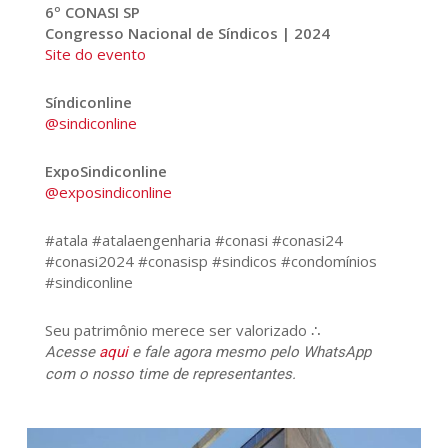
6º CONASI SP
Congresso Nacional de Síndicos | 2024
Site do evento
Síndiconline
@sindiconline
ExpoSindiconline
@exposindiconline
#atala #atalaengenharia #conasi #conasi24
#conasi2024 #conasisp #sindicos #condomínios
#sindiconline
Seu patrimônio merece ser valorizado ∴
Acesse
aqui
e fale agora mesmo pelo WhatsApp
com o nosso time de representantes.
184