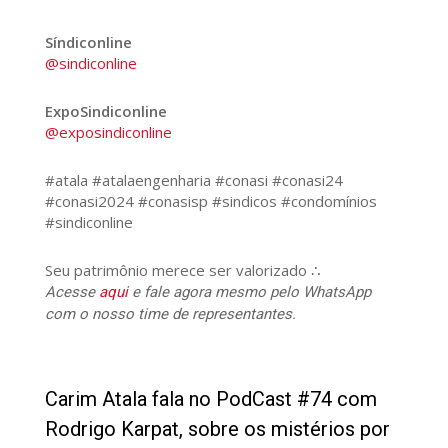
Síndiconline
@sindiconline
ExpoSindiconline
@exposindiconline
#atala #atalaengenharia #conasi #conasi24
#conasi2024 #conasisp #sindicos #condomínios
#sindiconline
Seu patrimônio merece ser valorizado ∴
Acesse
aqui
e fale agora mesmo pelo WhatsApp
com o nosso time de representantes.
34
Carim Atala fala no PodCast #74 com
Rodrigo Karpat, sobre os mistérios por