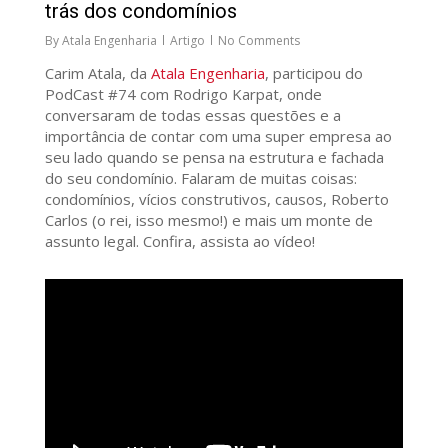
trás dos condomínios
By
Atala Engenharia
Artigo
No Comments
Carim Atala, da
Atala Engenharia
, participou do
PodCast #74 com Rodrigo Karpat, onde
conversaram de todas essas questões e a
importância de contar com uma super empresa ao
seu lado quando se pensa na estrutura e fachada
do seu condomínio. Falaram de muitas coisas:
condomínios, vícios construtivos, causos, Roberto
Carlos (o rei, isso mesmo!) e mais um monte de
assunto legal. Confira, assista ao vídeo!