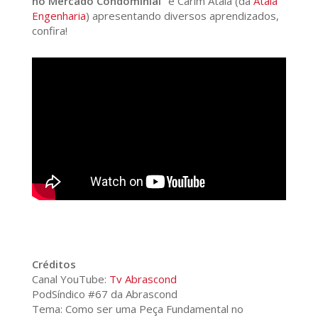
no Mercado Condominial”
e Carim Atala (da
Atala
Engenharia
) apresentando diversos aprendizados,
confira!
Créditos
Canal YouTube:
Tv Abrascond
PodSíndico #67 da Abrascond
Tema: Como ser uma Peça Fundamental no