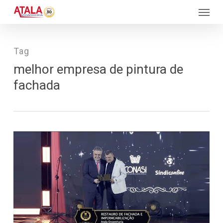
Skip
Menu
to
main
content
Tag
melhor empresa de pintura de
fachada
508