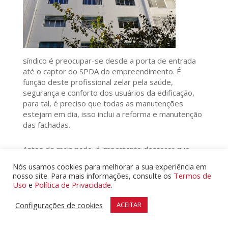
síndico é preocupar-se desde a porta de entrada
até o captor do SPDA do empreendimento. É
função deste profissional zelar pela saúde,
segurança e conforto dos usuários da edificação,
para tal, é preciso que todas as manutenções
estejam em dia, isso inclui a reforma e manutenção
das fachadas.
Antes de mais nada, é importante destacar que
reforma e manutenção de fachada, são atividades
Nós usamos cookies para melhorar a sua experiência em
distintas, contudo, a responsabilidade de ambas é
nosso site. Para mais informações, consulte os
Termos de
do síndico.
Uso
e
Política de Privacidade.
Configurações de cookies
ACEITAR
Na cidade de São Paulo, esse serviço é obrigatório
desde 1988, data na qual saiu a lei municipal
10.518/88, que obriga os prédios a pintarem as