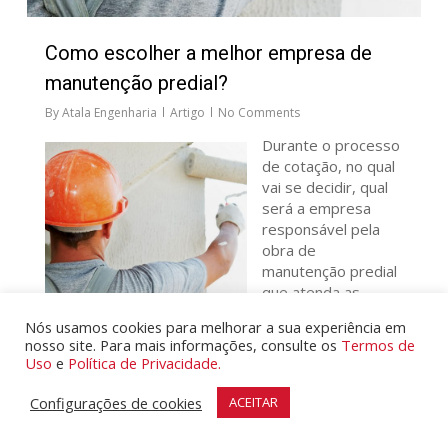
Como escolher a melhor empresa de
manutenção predial?
By
Atala Engenharia
Artigo
No Comments
Durante o processo
de cotação, no qual
vai se decidir, qual
será a empresa
responsável pela
obra de
manutenção predial
que atenda as
necessidades do
Nós usamos cookies para melhorar a sua experiência em
condomínio, prédio
nosso site. Para mais informações, consulte os
Termos de
ou empresa, é
Uso
e
Política de Privacidade.
normal receber uma
série de orçamentos com diferentes formatos,
Configurações de cookies
ACEITAR
escopos e condições comerciais. Escolher apenas
pelo menor preço pode causar dores de cabeça no