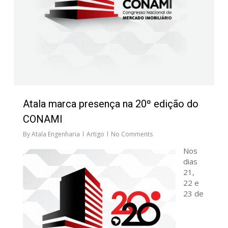
Atala marca presença na 20º edição do
CONAMI
By
Atala Engenharia
Artigo
No Comments
Nos
dias
21,
22 e
23 de