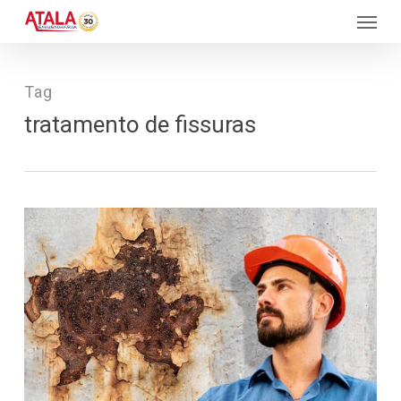
Skip
Menu
to
main
content
Tag
tratamento de fissuras
3