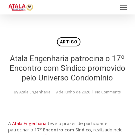
Skip
Menu
to
main
content
ARTIGO
Atala Engenharia patrocina o 17º
Encontro com Síndico promovido
pelo Universo Condomínio
By
Atala Engenharia
9 de junho de 2026
No Comments
A
Atala Engenharia
teve o prazer de participar e
patrocinar o
17º Encontro com Síndico
, realizado pelo