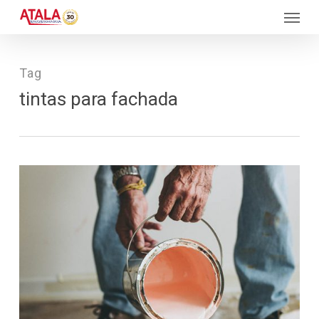
Skip
Menu
to
main
content
Tag
tintas para fachada
609