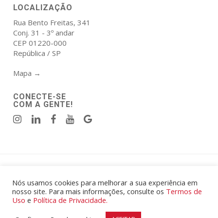
LOCALIZAÇÃO
Rua Bento Freitas, 341
Conj. 31 - 3º andar
CEP 01220-000
República / SP
Mapa →
CONECTE-SE
COM A GENTE!
Política de Privacidade
|
Termos de Uso
.
© 2026 Atala Elmor Engenharia e Construcoes Eireli - CNPJ:
Nós usamos cookies para melhorar a sua experiência em
nosso site. Para mais informações, consulte os
Termos de
00.567.425/0001-87.
Uso
e
Política de Privacidade.
Todos os Direitos Reservados.
Desenvolvido por
Mibu
|
Marcel Arduin Design
.