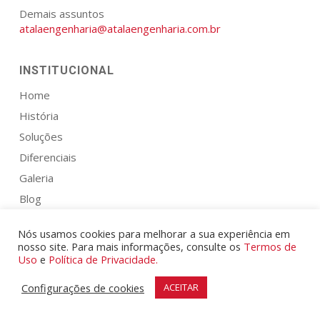
Demais assuntos
atalaengenharia@atalaengenharia.com.br
INSTITUCIONAL
Home
História
Soluções
Diferenciais
Galeria
Blog
Trabalhe Conosco
Nós usamos cookies para melhorar a sua experiência em
Contato
nosso site. Para mais informações, consulte os
Termos de
Uso
e
Política de Privacidade.
Solicite um orçamento
Configurações de cookies
ACEITAR
PROGRAMA