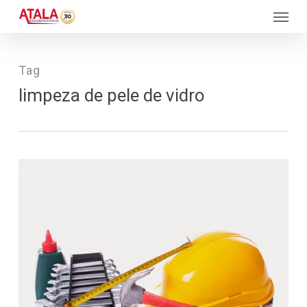
Skip
Menu
to
main
content
Tag
limpeza de pele de vidro
130