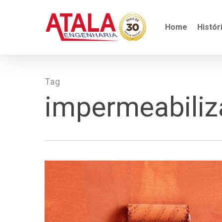
Skip
to
main
Home
Histór
content
Tag
impermeabiliz