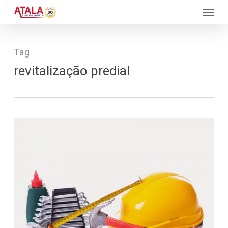
Skip
Menu
to
main
content
Tag
revitalização predial
130