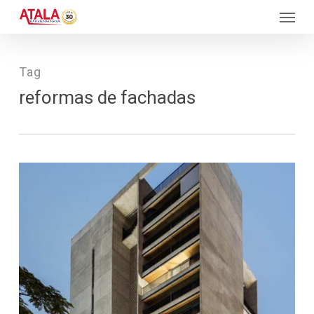
Skip
Menu
to
main
content
Tag
reformas de fachadas
184