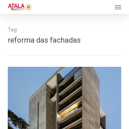
Skip
Menu
to
main
content
Tag
reforma das fachadas
184