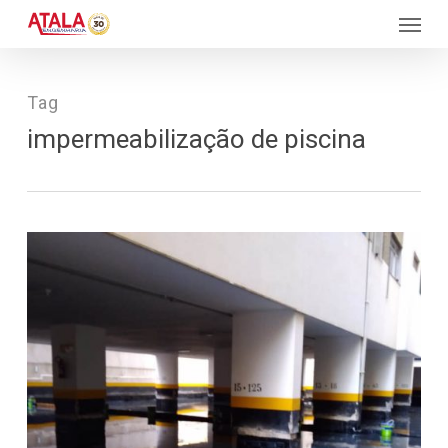
Skip
Menu
to
main
content
Tag
impermeabilização de piscina
340