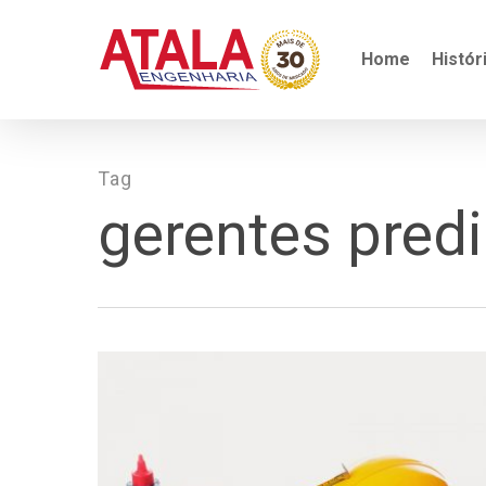
Skip
to
main
Home
Histór
content
Tag
gerentes predi