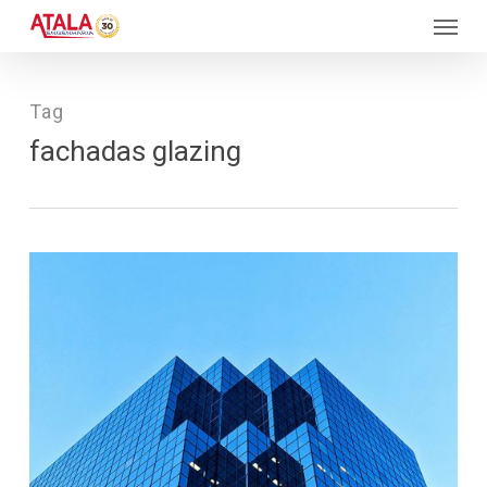
Skip
Menu
to
main
content
Tag
fachadas glazing
73