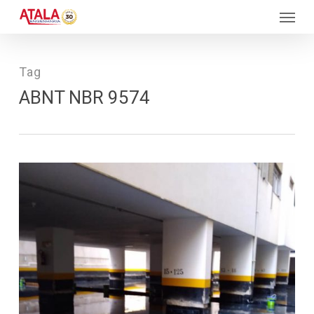
Skip
Menu
to
main
content
Tag
ABNT NBR 9574
340