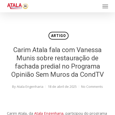
Skip
Menu
to
main
content
ARTIGO
Carim Atala fala com Vanessa
Munis sobre restauração de
fachada predial no Programa
Opinião Sem Muros da CondTV
By
Atala Engenharia
18 de abril de 2025
No Comments
Carim Atala, da
Atala Engenharia
, participou do programa