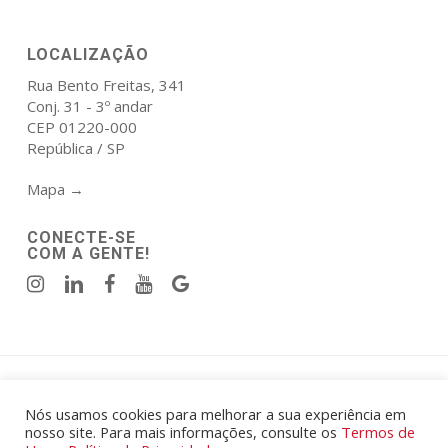
LOCALIZAÇÃO
Rua Bento Freitas, 341
Conj. 31 - 3º andar
CEP 01220-000
República / SP
Mapa →
CONECTE-SE
COM A GENTE!
Política de Privacidade
|
Termos de Uso
.
© 2026 Atala Elmor Engenharia e Construcoes Eireli - CNPJ:
Nós usamos cookies para melhorar a sua experiência em
nosso site. Para mais informações, consulte os
Termos de
00.567.425/0001-87.