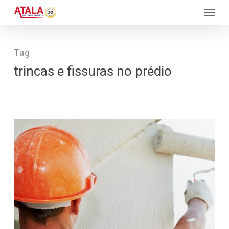
Skip
Menu
to
main
content
Tag
trincas e fissuras no prédio
1