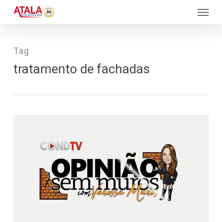
Skip
Menu
to
main
content
Tag
tratamento de fachadas
100