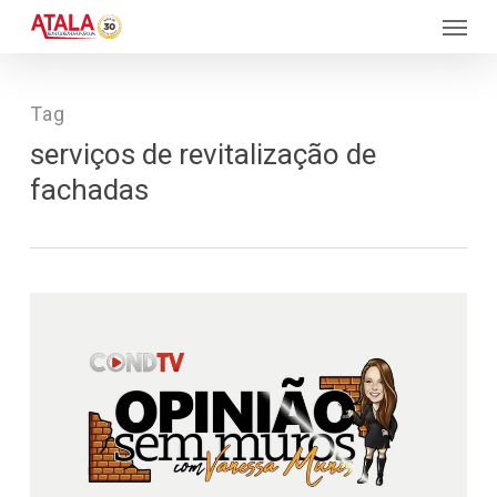
Skip
Menu
to
main
content
Tag
serviços de revitalização de
fachadas
100