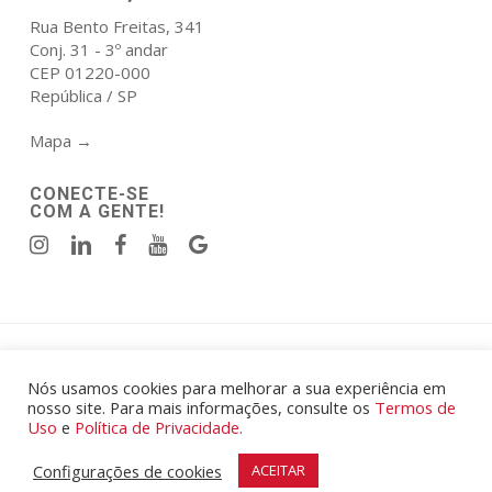
Rua Bento Freitas, 341
Conj. 31 - 3º andar
CEP 01220-000
República / SP
Mapa →
CONECTE-SE
COM A GENTE!
Política de Privacidade
|
Termos de Uso
.
© 2026 Atala Elmor Engenharia e Construcoes Eireli - CNPJ:
Nós usamos cookies para melhorar a sua experiência em
nosso site. Para mais informações, consulte os
Termos de
00.567.425/0001-87.
Uso
e
Política de Privacidade.
Todos os Direitos Reservados.
Desenvolvido por
Mibu
|
Marcel Arduin Design
.
Configurações de cookies
ACEITAR