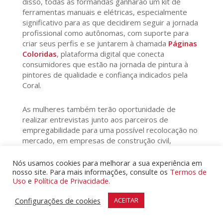
disso, todas as formandas ganharão um kit de
ferramentas manuais e elétricas, especialmente
significativo para as que decidirem seguir a jornada
profissional como autônomas, com suporte para
criar seus perfis e se juntarem à chamada
Páginas
Coloridas
, plataforma digital que conecta
consumidores que estão na jornada de pintura à
pintores de qualidade e confiança indicados pela
Coral.
As mulheres também terão oportunidade de
realizar entrevistas junto aos parceiros de
empregabilidade para uma possível recolocação no
mercado, em empresas de construção civil,
reformas ou pintura, abrindo um novo leque de
possibilidades na vida dessas mulheres.
Nós usamos cookies para melhorar a sua experiência em
nosso site. Para mais informações, consulte os
Termos de
Uso
e
Política de Privacidade.
Procurando uma pintora de qualidade e confiança
para renovar seus ambientes? Acesse
aqui
.
Configurações de cookies
ACEITAR
Sobre a AkzoNobel