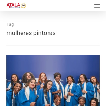
Skip
Menu
to
main
content
Tag
mulheres pintoras
401