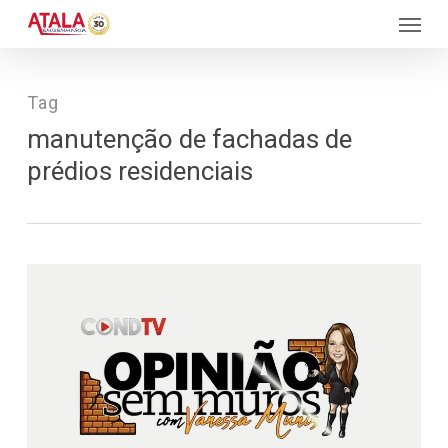
Skip
Menu
to
main
content
Tag
manutenção de fachadas de
prédios residenciais
100