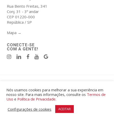
Rua Bento Freitas, 341
Conj. 31 - 3º andar
CEP 01220-000
República / SP
Mapa →
CONECTE-SE
COM A GENTE!
Política de Privacidade
|
Termos de Uso
.
© 2026 Atala Elmor Engenharia e Construcoes Eireli - CNPJ:
Nós usamos cookies para melhorar a sua experiência em
nosso site. Para mais informações, consulte os
Termos de
00.567.425/0001-87.
Uso
e
Política de Privacidade.
Todos os Direitos Reservados.
Desenvolvido por
Mibu
|
Marcel Arduin Design
.
Configurações de cookies
ACEITAR