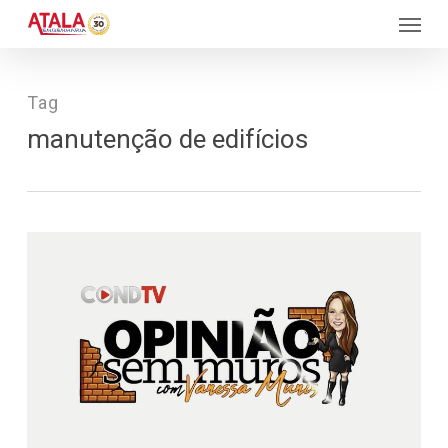
Skip
Menu
to
main
content
Tag
manutenção de edifícios
100