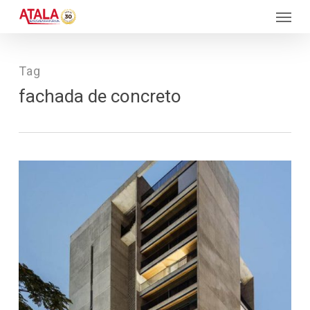
Skip
Menu
to
main
content
Tag
fachada de concreto
184