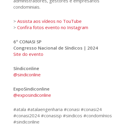
administradores, gestores e empresários
condominiais.
>
Assista aos vídeos no TouTube
>
Confira fotos evento no Instagram
6º CONASI SP
Congresso Nacional de Síndicos | 2024
Site do evento
Síndiconline
@sindiconline
ExpoSindiconline
@exposindiconline
#atala #atalaengenharia #conasi #conasi24
#conasi2024 #conasisp #sindicos #condomínios
#sindiconline