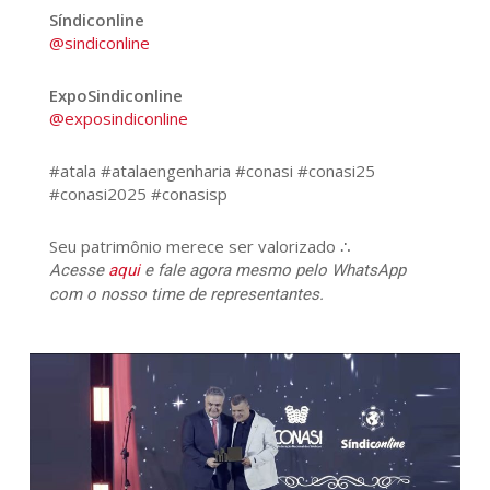
Síndiconline
@sindiconline
ExpoSindiconline
@exposindiconline
#atala #atalaengenharia #conasi #conasi25
#conasi2025 #conasisp
Seu patrimônio merece ser valorizado ∴
Acesse
aqui
e fale agora mesmo pelo WhatsApp
com o nosso time de representantes.
508