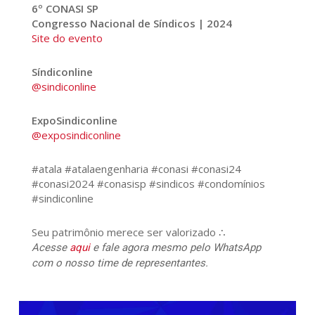
6º CONASI SP
Congresso Nacional de Síndicos | 2024
Site do evento
Síndiconline
@sindiconline
ExpoSindiconline
@exposindiconline
#atala #atalaengenharia #conasi #conasi24
#conasi2024 #conasisp #sindicos #condomínios
#sindiconline
Seu patrimônio merece ser valorizado ∴
Acesse
aqui
e fale agora mesmo pelo WhatsApp
com o nosso time de representantes.
485