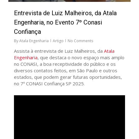
Entrevista de Luiz Malheiros, da Atala
Engenharia, no Evento 7º Conasi
Confiança
By
Atala Engenharia
Artigo
No Comments
Assista à entrevista de Luiz Malheiros, da
Atala
Engenharia
, que destaca o novo espaço mais amplo
no CONASI, a boa receptividade do público e os
diversos contatos feitos, em São Paulo e outros
estados, que podem gerar futuras oportunidades,
no 7º CONASI Confiança SP 2025.