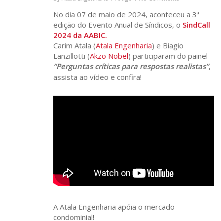
No dia 07 de maio de 2024, aconteceu a 3ª
edição do Evento Anual de Síndicos, o
SindCall
2024 da AABIC.
Carim Atala (
Atala Engenharia
) e Biagio
Lanzillotti (
Akzo Nobel
) participaram do painel
“Perguntas críticas para respostas realistas”
,
assista ao vídeo e confira!
A Atala Engenharia apóia o mercado
condominial!