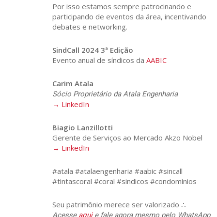
Por isso estamos sempre patrocinando e
participando de eventos da área, incentivando
debates e networking.
SindCall 2024 3ª Edição
Evento anual de síndicos da
AABIC
Carim Atala
Sócio Proprietário da Atala Engenharia
→ LinkedIn
Biagio Lanzillotti
Gerente de Serviços ao Mercado Akzo Nobel
→ LinkedIn
#atala #atalaengenharia #aabic #sincall
#tintascoral #coral #sindicos #condomínios
Seu patrimônio merece ser valorizado ∴
Acesse
aqui
e fale agora mesmo pelo WhatsApp