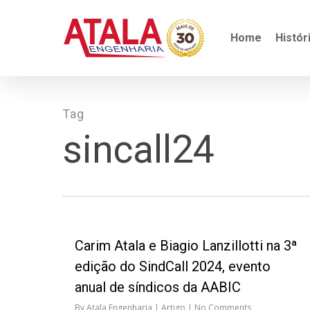
Skip
to
main
Home
Histór
content
Tag
sincall24
Carim Atala e Biagio Lanzillotti na 3ª
edição do SindCall 2024, evento
anual de síndicos da AABIC
By
Atala Engenharia
Artigo
No Comments