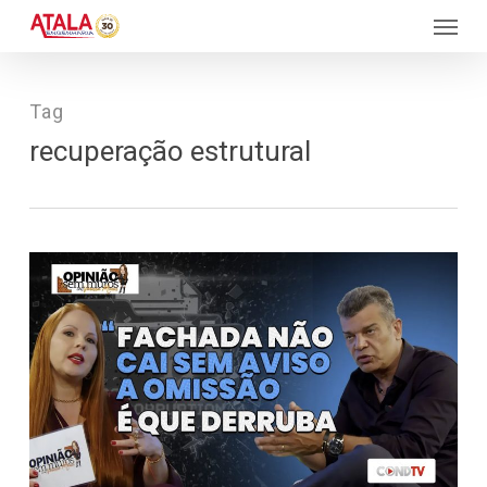
Skip
Menu
to
main
content
Tag
recuperação estrutural
101