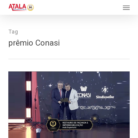
Skip
Menu
to
main
content
Tag
prêmio Conasi
508