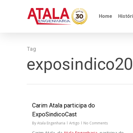
Skip
to
main
Home
Histór
content
Tag
exposindico2
Carim Atala participa do
ExpoSindicoCast
By
Atala Engenharia
Artigo
No Comments
Carim Atala, da
Atala Engenharia
, participa do