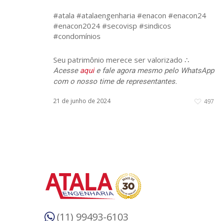
#atala #atalaengenharia #enacon #enacon24
#enacon2024 #secovisp #sindicos
#condomínios
Seu patrimônio merece ser valorizado ∴
Acesse
aqui
e fale agora mesmo pelo WhatsApp
com o nosso time de representantes.
21 de junho de 2024
497
(11) 99493-6103