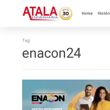
Skip
to
main
Home
Histór
content
Tag
enacon24