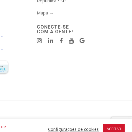
República / SP
Mapa →
CONECTE-SE
COM A GENTE!
r
a de
Configurações de cookies
ACEITAR