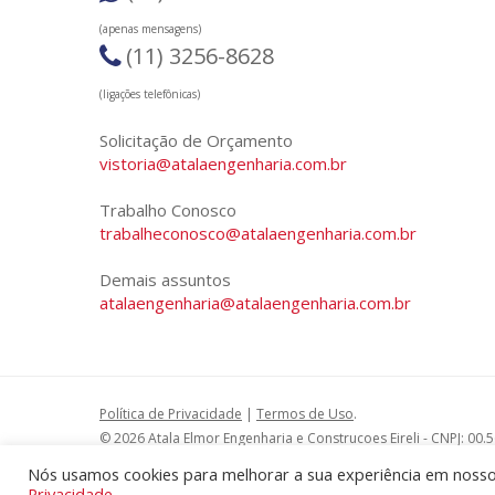
(apenas mensagens)
(11) 3256-8628
(ligações telefônicas)
Solicitação de Orçamento
vistoria@atalaengenharia.com.br
Trabalho Conosco
trabalheconosco@atalaengenharia.com.br
Demais assuntos
atalaengenharia@atalaengenharia.com.br
Política de Privacidade
|
Termos de Uso
.
© 2026 Atala Elmor Engenharia e Construcoes Eireli - CNPJ: 00.
Todos os Direitos Reservados.
Nós usamos cookies para melhorar a sua experiência em nosso 
Desenvolvido por
Mibu
|
Marcel Arduin Design
.
Privacidade.