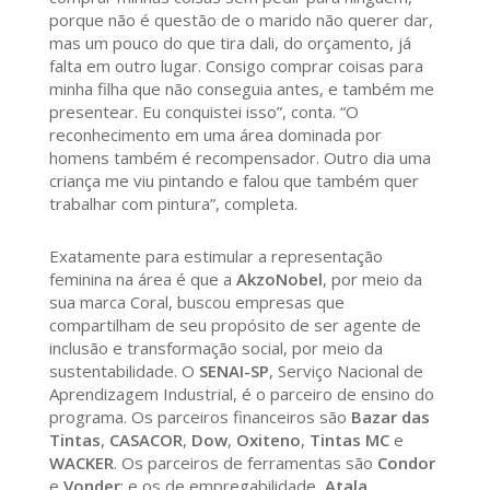
porque não é questão de o marido não querer dar,
mas um pouco do que tira dali, do orçamento, já
falta em outro lugar. Consigo comprar coisas para
minha filha que não conseguia antes, e também me
presentear. Eu conquistei isso”, conta. “O
reconhecimento em uma área dominada por
homens também é recompensador. Outro dia uma
criança me viu pintando e falou que também quer
trabalhar com pintura”, completa.
Exatamente para estimular a representação
feminina na área é que a
AkzoNobel
, por meio da
sua marca Coral, buscou empresas que
compartilham de seu propósito de ser agente de
inclusão e transformação social, por meio da
sustentabilidade. O
SENAI-SP
, Serviço Nacional de
Aprendizagem Industrial, é o parceiro de ensino do
programa. Os parceiros financeiros são
Bazar das
Tintas
,
CASACOR
,
Dow
,
Oxiteno
,
Tintas MC
e
WACKER
. Os parceiros de ferramentas são
Condor
e
Vonder
; e os de empregabilidade,
Atala