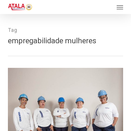
Skip
Menu
to
main
content
Tag
empregabilidade mulheres
388