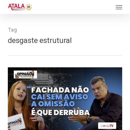
Skip
Menu
to
main
content
Tag
desgaste estrutural
101