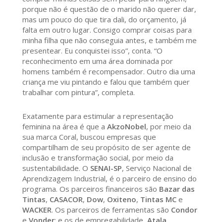
porque não é questão de o marido não querer dar,
mas um pouco do que tira dali, do orçamento, já
falta em outro lugar. Consigo comprar coisas para
minha filha que não conseguia antes, e também me
presentear. Eu conquistei isso”, conta. “O
reconhecimento em uma área dominada por
homens também é recompensador. Outro dia uma
criança me viu pintando e falou que também quer
trabalhar com pintura”, completa.
Exatamente para estimular a representação
feminina na área é que a
AkzoNobel
, por meio da
sua marca Coral, buscou empresas que
compartilham de seu propósito de ser agente de
inclusão e transformação social, por meio da
sustentabilidade. O
SENAI-SP
, Serviço Nacional de
Aprendizagem Industrial, é o parceiro de ensino do
programa. Os parceiros financeiros são
Bazar das
Tintas
,
CASACOR
,
Dow
,
Oxiteno
,
Tintas MC
e
WACKER
. Os parceiros de ferramentas são
Condor
e
Vonder
; e os de empregabilidade,
Atala