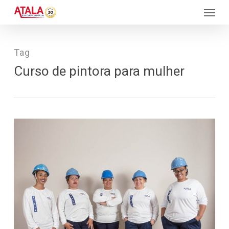
Skip
Menu
to
main
content
Tag
Curso de pintora para mulher
388