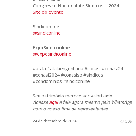
Congresso Nacional de Síndicos | 2024
Site do evento
Síndiconline
@sindiconline
ExpoSindiconline
@exposindiconline
#atala #atalaengenharia #conasi #conasi24
#conasi2024 #conasisp #sindicos
#condomínios #sindiconline
Seu patrimônio merece ser valorizado ∴
Acesse
aqui
e fale agora mesmo pelo WhatsApp
com o nosso time de representantes.
24 de dezembro de 2024
508